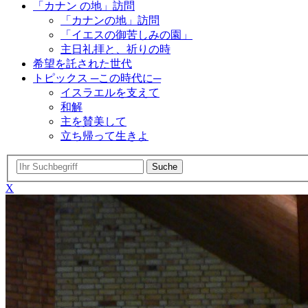
「カナン の地」訪問
「カナンの地」訪問
「イエスの御苦しみの園」
主日礼拝と、祈りの時
希望を託された世代
トピックス ─この時代に─
イスラエルを支えて
和解
主を賛美して
立ち帰って生きよ
X