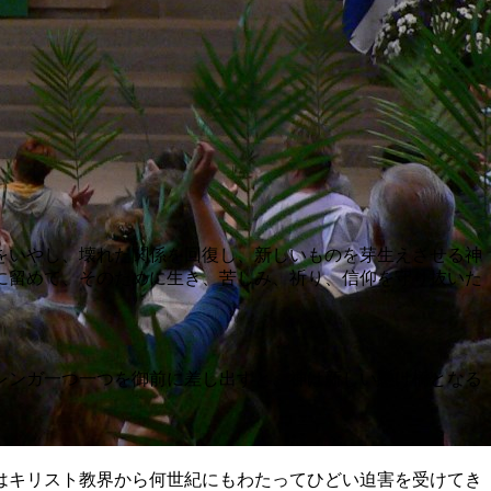
をいやし、壊れた関係を回復し、新しいものを芽生えさせる神
に留めて、そのために生き、苦しみ、祈り、信仰を守り抜いた
レンガ一つ一つを御前に差し出すと、神は新しい懸け橋となる
はキリスト教界から何世紀にもわたってひどい迫害を受けてき