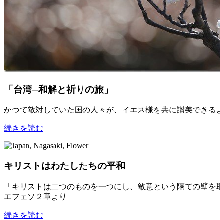
「台湾─和解と祈りの旅」
かつて敵対していた国の人々が、イエス様を共に讃美できる
続きを読む
キリストはわたしたちの平和
「キリストは二つのものを一つにし、敵意という隔ての壁を
エフェソ２章より
続きを読む