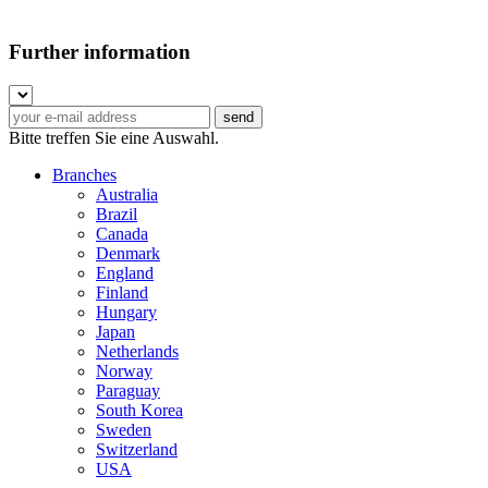
Further information
Bitte treffen Sie eine Auswahl.
Branches
Australia
Brazil
Canada
Denmark
England
Finland
Hungary
Japan
Netherlands
Norway
Paraguay
South Korea
Sweden
Switzerland
USA