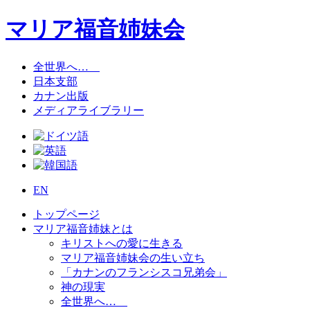
マリア福音姉妹会
全世界へ…
日本支部
カナン出版
メディアライブラリー
EN
トップページ
マリア福音姉妹とは
キリストへの愛に生きる
マリア福音姉妹会の生い立ち
「カナンのフランシスコ兄弟会」
神の現実
全世界へ…