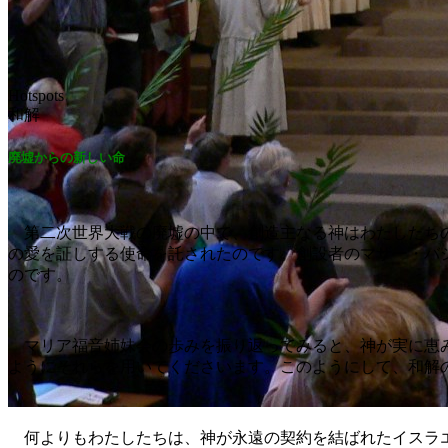
Hotspots
和解
廃墟からの新しい命
第二次世界大戦の廃墟の中で、創造主なる神はわたしたちの
の愛を証しする使命を託されたのです。創設者のマザー・バ
のです。
マリア福音姉妹会の歩みを振り返ってみると、神が実に恵み
ようにそれらを用いてくださいます。このようにして、和解
何よりもわたしたちは、神が永遠の契約を結ばれたイスラエ